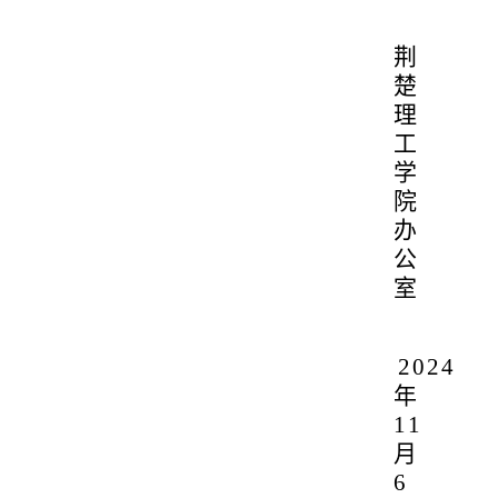
荆
楚
理
工
学
院
办
公
室
2024
年
11
月
6